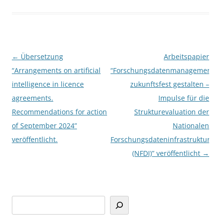
Post
←
Übersetzung
Arbeitspapier
navigation
“Arrangements on artificial
“Forschungsdatenmanagement
intelligence in licence
zukunftsfest gestalten –
agreements.
Impulse für die
Recommendations for action
Strukturevaluation der
of September 2024”
Nationalen
veröffentlicht.
Forschungsdateninfrastruktur
(NFDI)” veröffentlicht
→