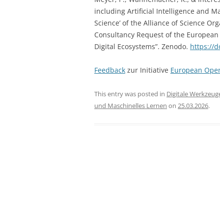
WEITERBILDUNG
including Artificial Intelligence and Ma
Science’ of the Alliance of Science Or
REPUTATION UND ANREIZE
Consultancy Request of the European 
REGULATORISCHER RAHMEN U
Digital Ecosystems”. Zenodo.
https://
RECHTSSETZUNG
Feedback
zur Initiative
European Open
This entry was posted in
Digitale Werkzeuge
und Maschinelles Lernen
on
25.03.2026
.