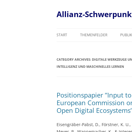
Skip
to
content
Allianz-Schwerpunkt
START
THEMENFELDER
PUBLI
WEITERENTWICKLUNG DES
WISSENSCHAFTLICHEN
CATEGORY ARCHIVES:
DIGITALE WERKZEUGE UN
PUBLIZIERENS
NTELLIGENZ UND MASCHINELLES LERNEN
DIGITALE WERKZEUGE UND IHR
ENTWICKLUNG, EINSCHLIESSLICH
ÜNSTLICHER INTELLIGENZ UND 
Positionspapier “Input t
ASCHINELLES LERNEN
European Commission on 
DIGITALE INFRASTRUKTUREN,
Open Digital Ecosystems”
SERVICES UND DATENTRACKING
Eisengräber-Pabst, D., Förstner, K. U., 
PERSONAL, AUS- UND
Meyer, P., Wannemacher, K., & Interes