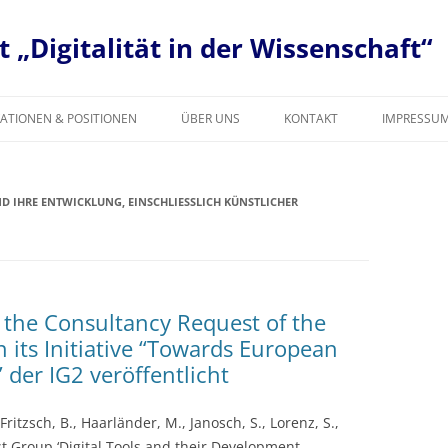
 „Digitalität in der Wissenschaft“
KATIONEN & POSITIONEN
ÜBER UNS
KONTAKT
IMPRESSU
D IHRE ENTWICKLUNG, EINSCHLIESSLICH KÜNSTLICHER I
E
 K
M
o the Consultancy Request of the
its Initiative “Towards European
 der IG2 veröffentlicht
Fritzsch, B., Haarländer, M., Janosch, S., Lorenz, S.,
t Group ‘Digital Tools and their Development,