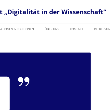
 „Digitalität in der Wissenschaft“
KATIONEN & POSITIONEN
ÜBER UNS
KONTAKT
IMPRESSU
E
 K
M
G