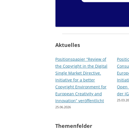
WEITERBILDUNG
REPUTATION UND ANREIZE
REGULATORISCHER RAHMEN U
RECHTSSETZUNG
Aktuelles
Positionspapier “Review of
Positi
the Copyright in the Digital
Consu
Single Market Directive.
Europ
Initiative for a better
Initia
Copyright Environment for
Open 
European Creativity and
der IG
Innovation” veröffentlicht
25.03.2
25.06.2026
Themenfelder