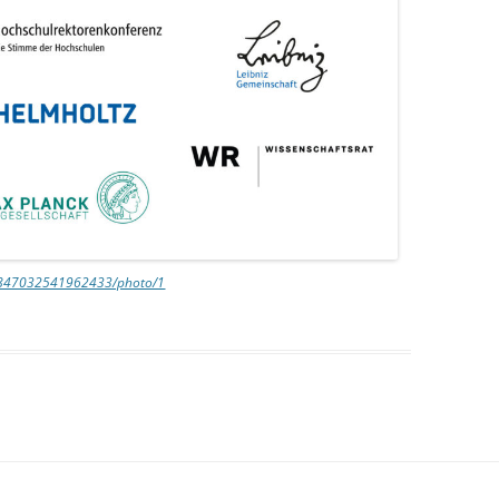
55847032541962433/photo/1